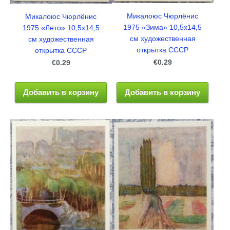
Микалоюс Чюрлёнис
Микалоюс Чюрлёнис
1975 «Зима» 10,5x14,5
1975 «Лето» 10,5x14,5
см художественная
см художественная
открытка СССР
открытка СССР
€0.29
€0.29
Добавить в корзину
Добавить в корзину