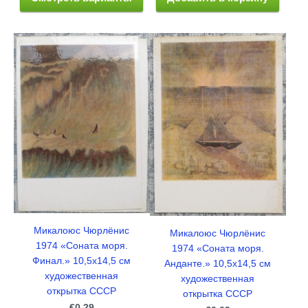
Микалоюс Чюрлёнис
Микалоюс Чюрлёнис
1974 «Соната моря.
1974 «Соната моря.
Финал.» 10,5x14,5 см
Анданте.» 10,5x14,5 см
художественная
художественная
открытка СССР
открытка СССР
€0.29