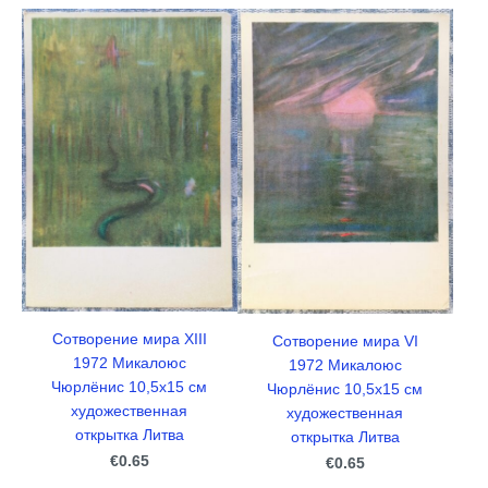
Сотворение мира ХIII
Сотворение мира VI
1972 Микалоюс
1972 Микалоюс
Чюрлёнис 10,5x15 см
Чюрлёнис 10,5x15 см
художественная
художественная
открытка Литва
открытка Литва
€0.65
€0.65