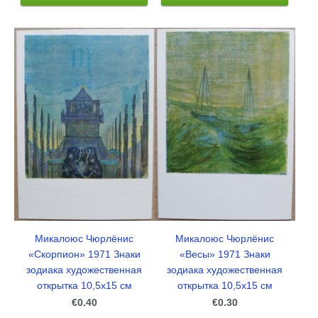
Микалоюс Чюрлёнис
Микалоюс Чюрлёнис
«Скорпион» 1971 Знаки
«Весы» 1971 Знаки
зодиака художественная
зодиака художественная
открытка 10,5x15 см
открытка 10,5x15 см
€0.40
€0.30