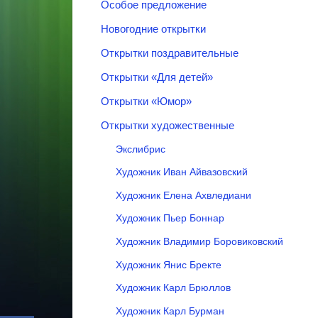
Особое предложение
Новогодние открытки
Открытки поздравительные
Открытки «‎Для детей»‎
Открытки «‎Юмор»‎
Открытки художественные
Экслибрис
Художник Иван Айвазовский
Художник Елена Ахвледиани
Художник Пьер Боннар
Художник Владимир Боровиковский
Художник Янис Бректе
Художник Карл Брюллов
Художник Карл Бурман