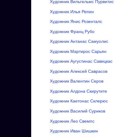
Художник Вильгельмс Пурвитис
Художник Илья Репин
Художник Янис Розенталс
Художник Франц Рубо
Художник Антанас Самуолис
Художник Мартирос Сарьян
Художник Аугустинас Савицкас
Художник Алексей Саврасов
Художник Валентин Серов
Художник Алдона Скирутите
Художник Каетонас Склерюс
Художник Василий Суриков
Художник Лео Свемпс
Художник Иван Шишкин