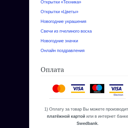
Открытки «‎Техника» ‎
Открытки «‎Цветы»‎
Новогодние украшения
Свечи из пчелиного воска
Новогодние значки
Онлайн поздравления
Оплата
1) Оплату за товар Вы можете производи
платёжной картой
или в интернет банк
Swedbank
.