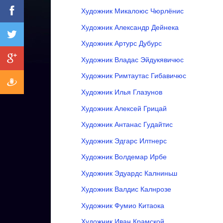
Художник Микалоюс Чюрлёнис
Художник Александр Дейнека
Художник Артурс Дубурс
Художник Владас Эйдукявичюс
Художник Римтаутас Гибавичюс
Художник Илья Глазунов
Художник Алексей Грицай
Художник Антанас Гудайтис
Художник Эдгарс Илтнерс
Художник Волдемар Ирбе
Художник Эдуардс Калниньш
Художник Валдис Калнрозе
Художник Фумио Китаока
Художник Иван Крамской