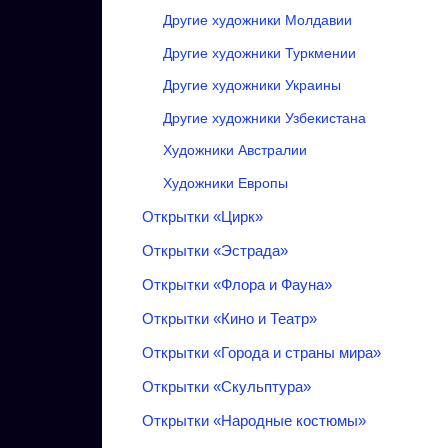
Другие художники Молдавии
Другие художники Туркмении
Другие художники Украины
Другие художники Узбекистана
Художники Австралии
Художники Европы
Открытки «Цирк»
Открытки «‎Эстрада»‎
Открытки «‎Флора и Фауна»‎
Открытки «Кино и Театр»
Открытки «‎Города и страны мира»‎
Открытки «Скульптура»
Открытки «Народные костюмы»