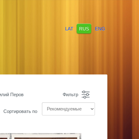
LAT
RUS
ENG
илий Перов
Фильтр
Сортировать по