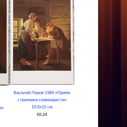
Василий Перов 1989 «Приём
странника-семинариста»
10,5x15 см
а»
€0.24