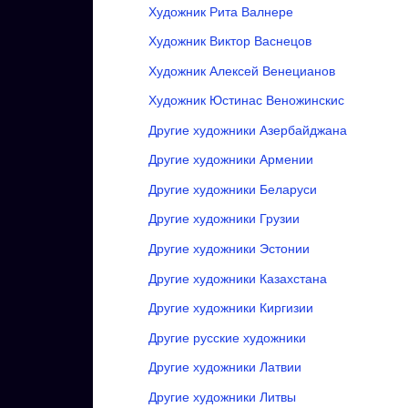
Художник Рита Валнере
Художник Виктор Васнецов
Художник Алексей Венецианов
Художник Юстинас Веножинскис
Другие художники Азербайджана
Другие художники Армении
Другие художники Беларуси
Другие художники Грузии
Другие художники Эстонии
Другие художники Казахстана
Другие художники Киргизии
Другие русские художники
Другие художники Латвии
Другие художники Литвы