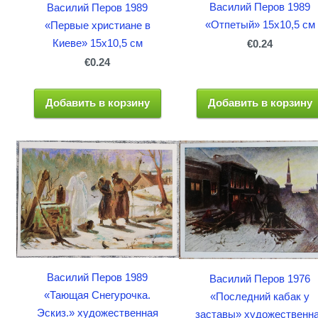
Василий Перов 1989
Василий Перов 1989
«Отпетый» 15x10,5 см
«Первые христиане в
Киеве» 15x10,5 см
€0.24
€0.24
Добавить в корзину
Добавить в корзину
Василий Перов 1989
Василий Перов 1976
«Тающая Снегурочка.
«Последний кабак у
Эскиз.» художественная
заставы» художественн