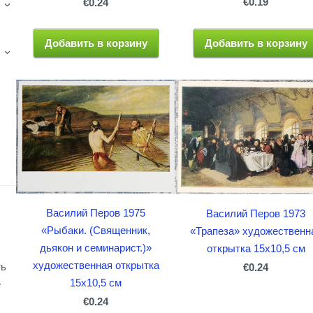
€0.19
€0.24
›
Добавить в корзину
Добавить в корзину
›
Василий Перов 1975
Василий Перов 1973
«Рыбаки. (Священник,
«Трапеза» художественн
дьякон и семинарист.)»
открытка 15x10,5 см
художественная открытка
ть
€0.24
15x10,5 см
е
€0.24