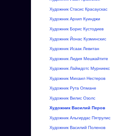
Художник Стасис Красаускас
Художник Архип Куинджи
Художник Борис Кустодиев
Художник Йонас Кузминскис
Художник Исаак Левитан
Художник Лидия Мешкайтите
Художник Лаймдотс Мурниекс
Художник Михаил Нестеров
Художник Рута Опмане
Художник Вилис Озолс
Художник Василий Перов
Художник Альгирдас Пятрулис
Художник Василий Поленов