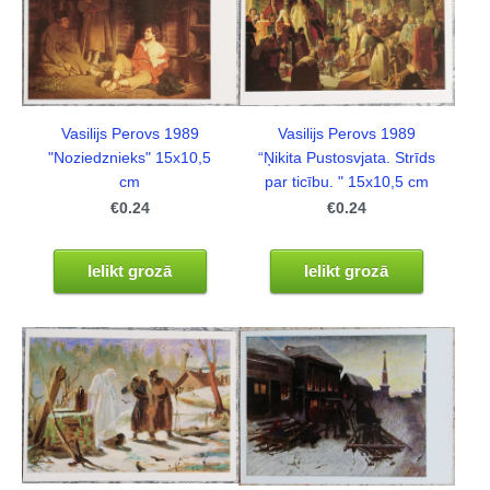
Vasilijs Perovs 1989
Vasilijs Perovs 1989
“Ņikita Pustosvjata. Strīds
"Noziedznieks" 15x10,5
par ticību. " 15x10,5 cm
cm
€0.24
€0.24
Ielikt grozā
Ielikt grozā