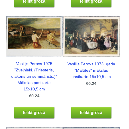
Ielikt grozā
Ielikt grozā
Vasilijs Perovs 1975
Vasilijs Perovs 1973. gada
"Zvejnieki. (Priesteris,
"Maltītes" mākslas
diakons un seminārists.)"
pastkarte 15x10,5 cm
Mākslas pastkarte
€0.24
15x10,5 cm
€0.24
Ielikt grozā
Ielikt grozā