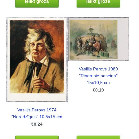
Ielikt grozā
Ielikt grozā
Vasilijs Perovs 1989
"Rinda pie baseina"
15x10,5 cm
€0.19
Vasilijs Perovs 1974
"Neredzīgais" 10,5x15 cm
€0.24