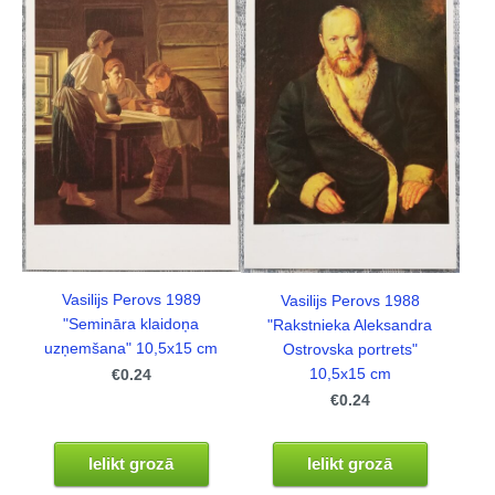
Vasilijs Perovs 1989
Vasilijs Perovs 1988
"Semināra klaidoņa
"Rakstnieka Aleksandra
uzņemšana" 10,5x15 cm
Ostrovska portrets"
10,5x15 cm
€0.24
€0.24
Ielikt grozā
Ielikt grozā