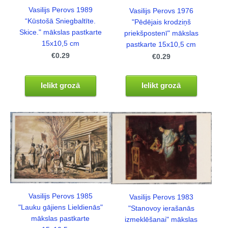
Vasilijs Perovs 1989
Vasilijs Perovs 1976
“Kūstošā Sniegbaltīte.
"Pēdējais krodziņš
Skice." mākslas pastkarte
priekšpostenī" mākslas
15x10,5 cm
pastkarte 15x10,5 cm
€0.29
€0.29
Ielikt grozā
Ielikt grozā
Vasilijs Perovs 1985
Vasilijs Perovs 1983
"Lauku gājiens Lieldienās"
"Stanovoy ierašanās
mākslas pastkarte
izmeklēšanai" mākslas