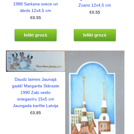
1988 Sarkana svece un
Zvans 12x4,5 cm
ābols 12x4,5 cm
€0.55
€0.55
Ielikt grozā
Ielikt grozā
Daudz laimes Jaunajā
gadā! Margarita Stāraste
1990 Zaķi veido
sniegavīru 15x5 cm
Jaungada kartīte Latvija
€0.85