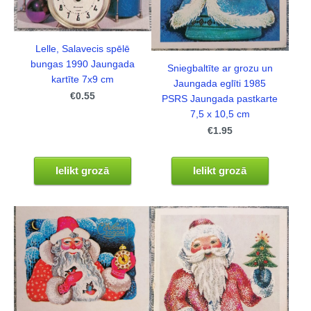
Lelle, Salavecis spēlē
bungas 1990 Jaungada
Sniegbaltīte ar grozu un
kartīte 7x9 cm
Jaungada eglīti 1985
€0.55
PSRS Jaungada pastkarte
7,5 x 10,5 cm
€1.95
Ielikt grozā
Ielikt grozā