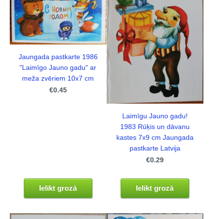
Jaungada pastkarte 1986
"Laimīgo Jauno gadu" ar
meža zvēriem 10x7 cm
€0.45
Laimīgu Jauno gadu!
1983 Rūķis un dāvanu
kastes 7x9 cm Jaungada
pastkarte Latvija
€0.29
Ielikt grozā
Ielikt grozā