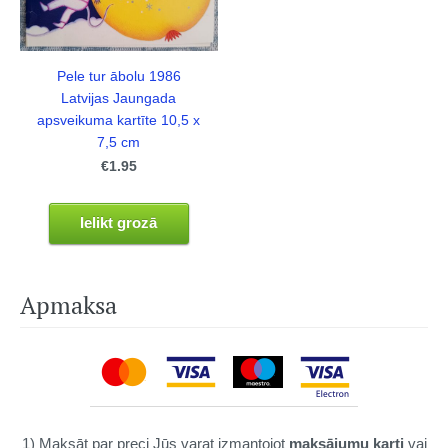
Pele tur ābolu 1986
Latvijas Jaungada
apsveikuma kartīte 10,5 x
7,5 cm
€1.95
Ielikt grozā
Apmaksa
1) Maksāt par preci Jūs varat izmantojot
maksājumu karti
vai