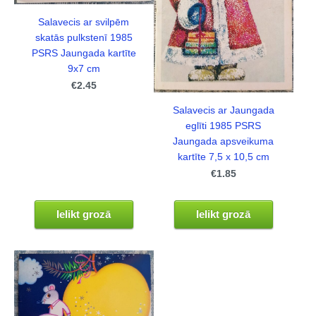
Salavecis ar svilpēm
skatās pulkstenī 1985
PSRS Jaungada kartīte
9x7 cm
€2.45
Salavecis ar Jaungada
eglīti 1985 PSRS
Jaungada apsveikuma
kartīte 7,5 x 10,5 cm
€1.85
Ielikt grozā
Ielikt grozā