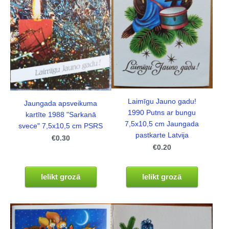
Laimīgu Jauno gadu!
Jaungada apsveikuma
1990 Putns ar bungu
kartīte 1988 "Sarkanā
7,5x10,5 cm Jaungada
svece" 7,5x10,5 cm PSRS
pastkarte Latvija
€0.30
€0.20
Ielikt grozā
Ielikt grozā