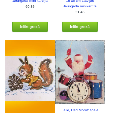
Jaungada mini kartiņa
15 x5 cm Latvijas
Jaungada minikartīte
€0.35
€1.45
Ielikt grozā
Ielikt grozā
Lelle, Ded Moroz spēlē