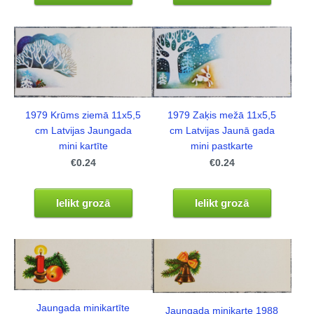
1979 Krūms ziemā 11x5,5
1979 Zaķis mežā 11x5,5
cm Latvijas Jaungada
cm Latvijas Jaunā gada
mini kartīte
mini pastkarte
€0.24
€0.24
Ielikt grozā
Ielikt grozā
Jaungada minikartīte
Jaungada minikarte 1988