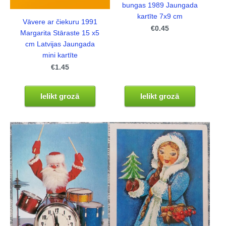
bungas 1989 Jaungada
kartīte 7x9 cm
Vāvere ar čiekuru 1991
€0.45
Margarita Stāraste 15 x5
cm Latvijas Jaungada
mini kartīte
€1.45
Ielikt grozā
Ielikt grozā