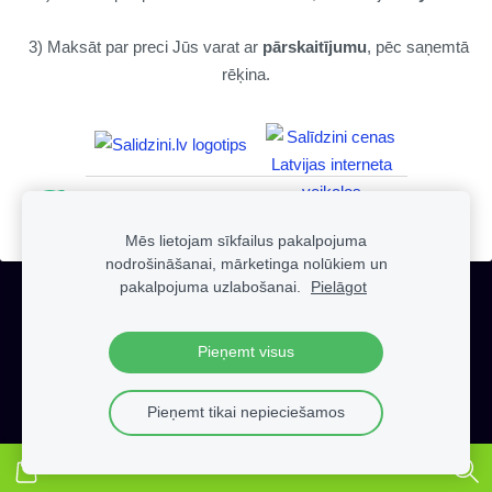
3) Maksāt par preci Jūs varat ar
pārskaitījumu
, pēc saņemtā
rēķina.
Mēs lietojam sīkfailus pakalpojuma
nodrošināšanai, mārketinga nolūkiem un
pakalpojuma uzlabošanai.
Pielāgot
Sīkdatnes
Pieņemt visus
Copyright by ZVR.LV © 2023 All rights reserved.
Pieņemt tikai nepieciešamos