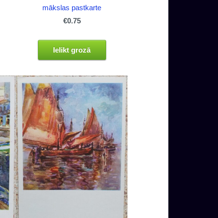
mākslas pastkarte
€0.75
Ielikt grozā