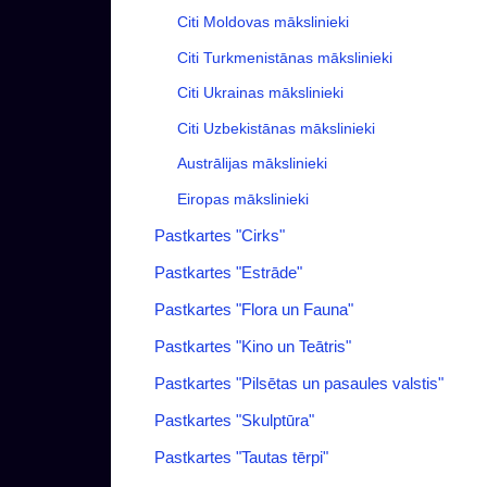
Citi Moldovas mākslinieki
Citi Turkmenistānas mākslinieki
Citi Ukrainas mākslinieki
Citi Uzbekistānas mākslinieki
Austrālijas mākslinieki
Eiropas mākslinieki
Pastkartes "Cirks"
Pastkartes "Estrāde"
Pastkartes "Flora un Fauna"
Pastkartes "Kino un Teātris"
Pastkartes "Pilsētas un pasaules valstis"
Pastkartes "Skulptūra"
Pastkartes "Tautas tērpi"