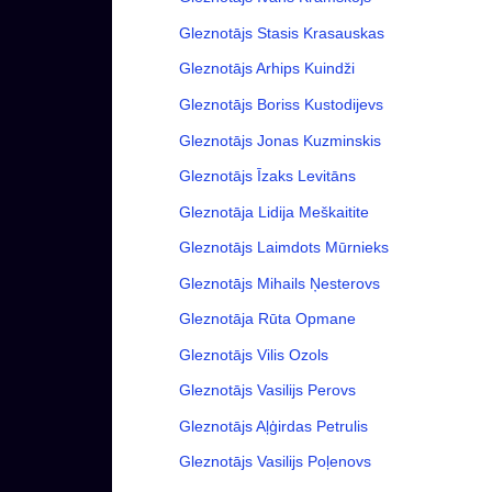
Gleznotājs Stasis Krasauskas
Gleznotājs Arhips Kuindži
Gleznotājs Boriss Kustodijevs
Gleznotājs Jonas Kuzminskis
Gleznotājs Īzaks Levitāns
Gleznotāja Lidija Meškaitite
Gleznotājs Laimdots Mūrnieks
Gleznotājs Mihails Ņesterovs
Gleznotāja Rūta Opmane
Gleznotājs Vilis Ozols
Gleznotājs Vasilijs Perovs
Gleznotājs Aļģirdas Petrulis
Gleznotājs Vasilijs Poļenovs