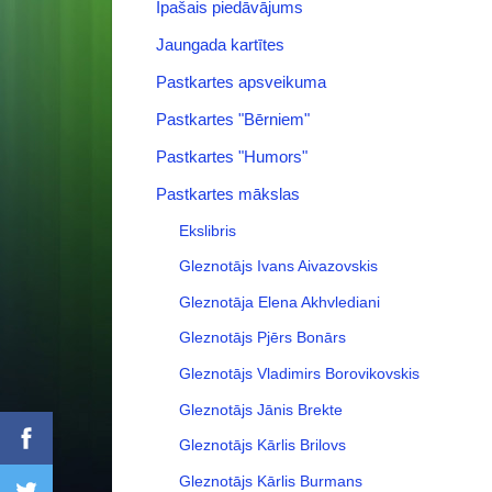
Īpašais piedāvājums
Jaungada kartītes
Pastkartes apsveikuma
Pastkartes "Bērniem"
Pastkartes "Humors"
Pastkartes mākslas
Ekslibris
Gleznotājs Ivans Aivazovskis
Gleznotāja Elena Akhvlediani
Gleznotājs Pjērs Bonārs
Gleznotājs Vladimirs Borovikovskis
Gleznotājs Jānis Brekte
Gleznotājs Kārlis Brilovs
Gleznotājs Kārlis Burmans