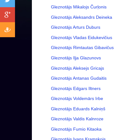
Gleznotājs Mikalojs Čurļonis
Gleznotājs Aleksandrs Deineka
Gleznotājs Arturs Duburs
Gleznotājs Vladas Eidukevičius
Gleznotājs Rimtautas Gibavičus
Gleznotājs Iļja Glazunovs
Gleznotājs Aleksejs Gricajs
Gleznotājs Antanas Gudaitis
Gleznotājs Edgars Iltners
Gleznotājs Voldemārs Irbe
Gleznotājs Eduards Kalniņš
Gleznotājs Valdis Kalnroze
Gleznotājs Fumio Kitaoka
Gleznotājs Ivans Kramskojs