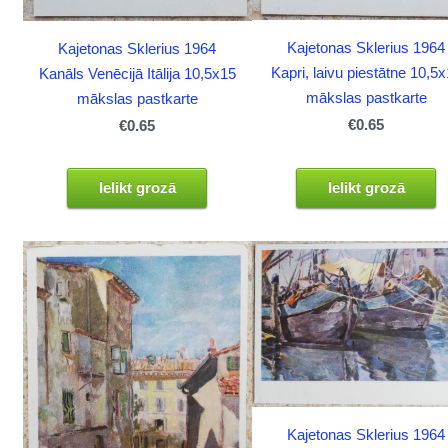
Kajetonas Sklerius 1964
Kajetonas Sklerius 1964
Kapri, laivu piestātne 10,5
Kanāls Venēcijā Itālija 10,5x15
mākslas pastkarte
mākslas pastkarte
€0.65
€0.65
Ielikt grozā
Ielikt grozā
Kajetonas Sklerius 1964