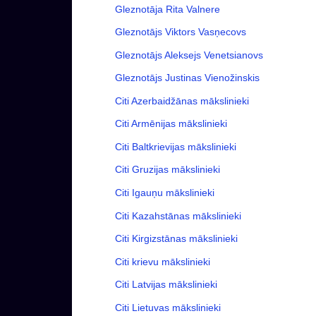
Gleznotāja Rita Valnere
Gleznotājs Viktors Vasņecovs
Gleznotājs Aleksejs Venetsianovs
Gleznotājs Justinas Vienožinskis
Citi Azerbaidžānas mākslinieki
Citi Armēnijas mākslinieki
Citi Baltkrievijas mākslinieki
Citi Gruzijas mākslinieki
Citi Igauņu mākslinieki
Citi Kazahstānas mākslinieki
Citi Kirgizstānas mākslinieki
Citi krievu mākslinieki
Citi Latvijas mākslinieki
Citi Lietuvas mākslinieki