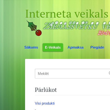
Interneta veikals
Sākums
E-Veikals
Apmaksa
Piegāde
Pārlūkot
Visi produkti