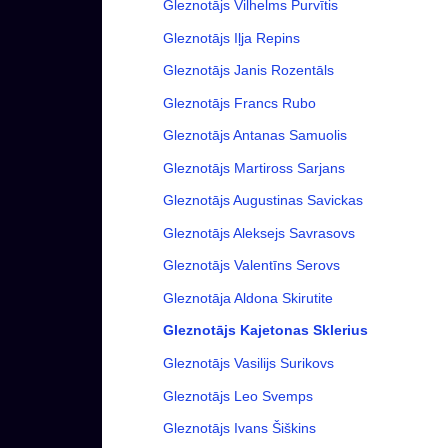
Gleznotājs Vilhelms Purvītis
Gleznotājs Iļja Repins
Gleznotājs Janis Rozentāls
Gleznotājs Francs Rubo
Gleznotājs Antanas Samuolis
Gleznotājs Martiross Sarjans
Gleznotājs Augustinas Savickas
Gleznotājs Aleksejs Savrasovs
Gleznotājs Valentīns Serovs
Gleznotāja Aldona Skirutite
Gleznotājs Kajetonas Sklerius
Gleznotājs Vasilijs Surikovs
Gleznotājs Leo Svemps
Gleznotājs Ivans Šiškins