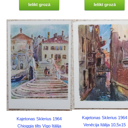
Ielikt grozā
Ielikt grozā
Kajetonas Sklerius 1964
Kajetonas Sklerius 1964
Venēcija Itālija 10,5x15
Chioggia tilts Vigo Itālija