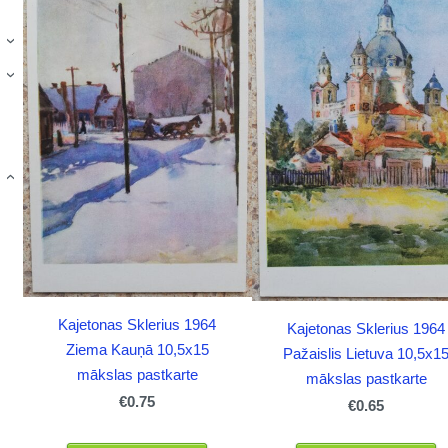
›
›
›
Kajetonas Sklerius 1964
Kajetonas Sklerius 1964
Ziema Kauņā 10,5x15
Pažaislis Lietuva 10,5x1
mākslas pastkarte
mākslas pastkarte
€0.75
€0.65