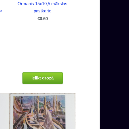
m
Ormanis 15x10,5 mākslas
e
pastkarte
€0.60
Ielikt grozā