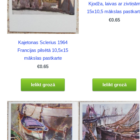
Kjodža, laivas ar zivtiņā
15x10,5 mākslas pastkart
€0.65
Kajetonas Sclerius 1964
Francijas pilsētā 10,5x15
mākslas pastkarte
€0.65
Ielikt grozā
Ielikt grozā