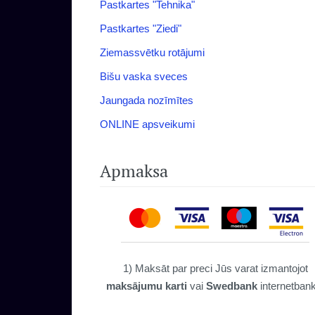
Pastkartes "‎Tehnika"‎
Pastkartes "Ziedi"
Ziemassvētku rotājumi
Bišu vaska sveces
Jaungada nozīmītes
ONLINE apsveikumi
Apmaksa
1) Maksāt par preci Jūs varat izmantojot
maksājumu karti
vai
Swedbank
internetban