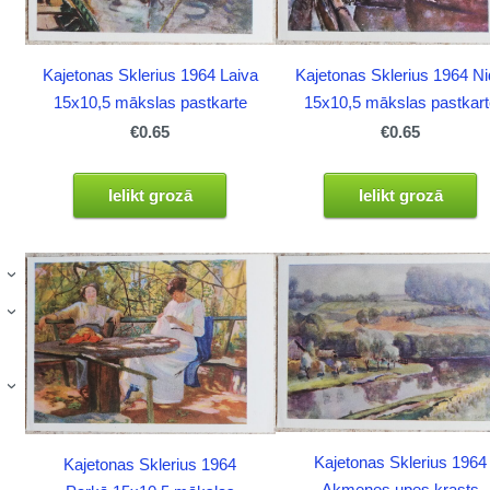
Kajetonas Sklerius 1964 N
Kajetonas Sklerius 1964 Laiva
15x10,5 mākslas pastkart
15x10,5 mākslas pastkarte
€0.65
€0.65
Ielikt grozā
Ielikt grozā
›
›
›
Kajetonas Sklerius 1964
Kajetonas Sklerius 1964
Akmenes upes krasts