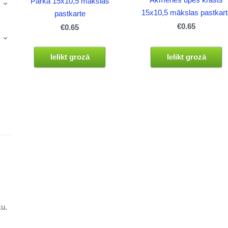
Parkā 15x10,5 mākslas
›
15x10,5 mākslas pastkart
pastkarte
€0.65
€0.65
›
Ielikt grozā
Ielikt grozā
ku.