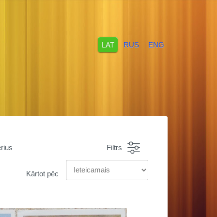
LAT
RUS
ENG
rius
Filtrs
Kārtot pēc