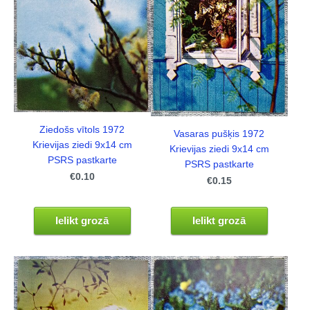
Ziedošs vītols 1972
Vasaras pušķis 1972
Krievijas ziedi 9x14 cm
Krievijas ziedi 9x14 cm
PSRS pastkarte
PSRS pastkarte
€0.10
€0.15
Ielikt grozā
Ielikt grozā