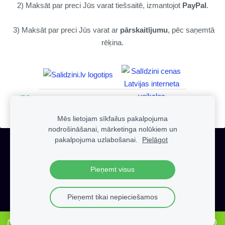
2) Maksāt par preci Jūs varat tiešsaitē, izmantojot
PayPal
.
3) Maksāt par preci Jūs varat ar
pārskaitījumu
, pēc saņemtā
rēķina.
Mēs lietojam sīkfailus pakalpojuma
nodrošināšanai, mārketinga nolūkiem un
pakalpojuma uzlabošanai.
Pielāgot
Sīkdatnes
Pieņemt visus
Copyright by ZVR.LV © 2023 All rights reserved.
Pieņemt tikai nepieciešamos