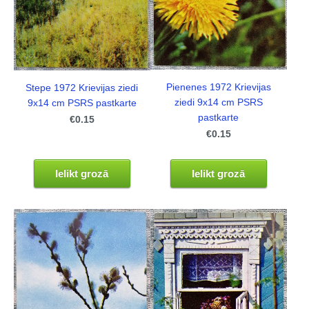
Pienenes 1972 Krievijas
Stepe 1972 Krievijas ziedi
ziedi 9x14 cm PSRS
9x14 cm PSRS pastkarte
pastkarte
€0.15
€0.15
Ielikt grozā
Ielikt grozā