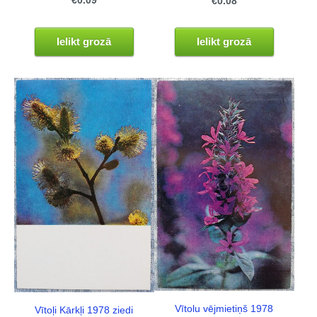
€0.09
€0.08
Ielikt grozā
Ielikt grozā
Vītolu vējmietiņš 1978
Vītoļi Kārkļi 1978 ziedi