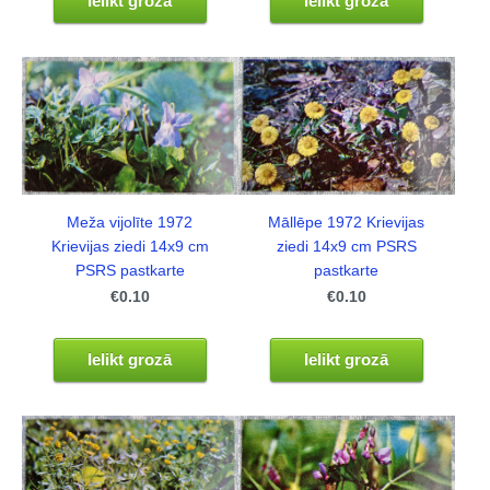
Ielikt grozā
Ielikt grozā
Meža vijolīte 1972
Māllēpe 1972 Krievijas
Krievijas ziedi 14x9 cm
ziedi 14x9 cm PSRS
PSRS pastkarte
pastkarte
€0.10
€0.10
Ielikt grozā
Ielikt grozā