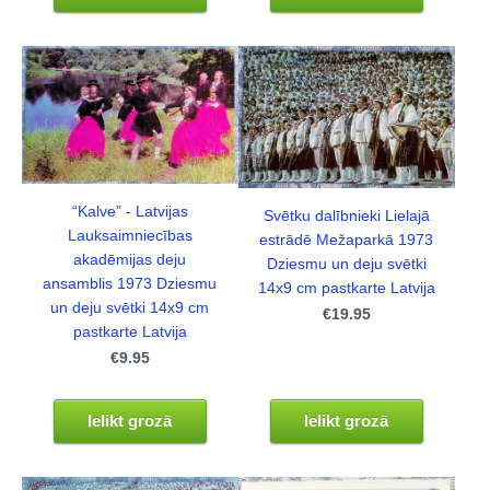
“Kalve” - Latvijas
Svētku dalībnieki Lielajā
Lauksaimniecības
estrādē Mežaparkā 1973
akadēmijas deju
Dziesmu un deju svētki
ansamblis 1973 Dziesmu
14x9 cm pastkarte Latvija
un deju svētki 14x9 cm
€19.95
pastkarte Latvija
€9.95
Ielikt grozā
Ielikt grozā