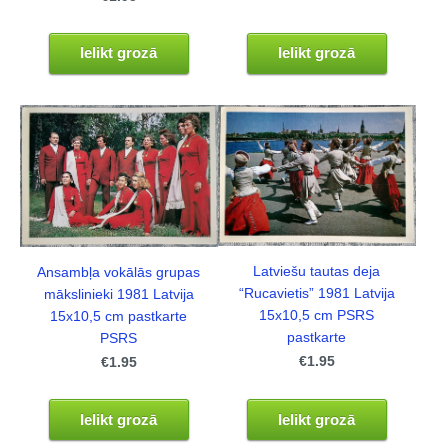
Ielikt grozā
Ielikt grozā
Latviešu tautas deja
Ansambļa vokālās grupas
“Rucavietis” 1981 Latvija
mākslinieki 1981 Latvija
15x10,5 cm PSRS
15x10,5 cm pastkarte
pastkarte
PSRS
€1.95
€1.95
Ielikt grozā
Ielikt grozā