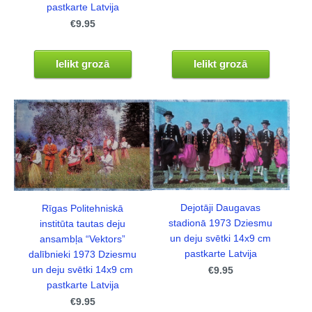
pastkarte Latvija
€9.95
Ielikt grozā
Ielikt grozā
Dejotāji Daugavas
Rīgas Politehniskā
stadionā 1973 Dziesmu
institūta tautas deju
un deju svētki 14x9 cm
ansambļa “Vektors”
pastkarte Latvija
dalībnieki 1973 Dziesmu
un deju svētki 14x9 cm
€9.95
pastkarte Latvija
€9.95