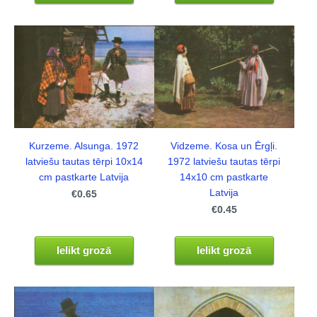
Kurzeme. Alsunga. 1972
Vidzeme. Kosa un Ērgļi.
latviešu tautas tērpi 10x14
1972 latviešu tautas tērpi
cm pastkarte Latvija
14x10 cm pastkarte
Latvija
€0.65
€0.45
Ielikt grozā
Ielikt grozā