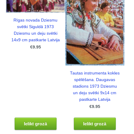
Rīgas novada Dziesmu
svētki Siguldā 1973
Dziesmu un deju svētki
14x9 cm pastkarte Latvija
€9.95
Tautas instrumenta kokles
spēlēšana. Daugavas
stadions 1973 Dziesmu
un deju svētki 9x14 cm
pastkarte Latvija
€9.95
Ielikt grozā
Ielikt grozā