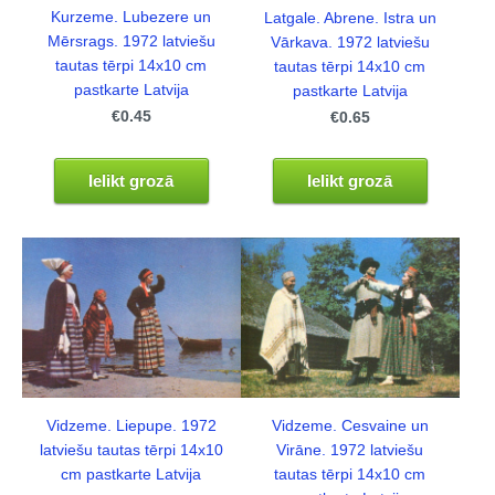
Kurzeme. Lubezere un
Latgale. Abrene. Istra un
Mērsrags. 1972 latviešu
Vārkava. 1972 latviešu
tautas tērpi 14x10 cm
tautas tērpi 14x10 cm
pastkarte Latvija
pastkarte Latvija
€0.45
€0.65
Ielikt grozā
Ielikt grozā
Vidzeme. Liepupe. 1972
Vidzeme. Cesvaine un
latviešu tautas tērpi 14x10
Virāne. 1972 latviešu
cm pastkarte Latvija
tautas tērpi 14x10 cm