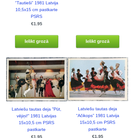
“Tautieši” 1981 Latvija
10,5x15 cm pastkarte
PSRS
€1.95
Ielikt grozā
Ielikt grozā
Latviešu tautas deja
Latviešu tautas deja "Pūt,
“Ačikops” 1981 Latvija
vējiņi!" 1981 Latvijas
15x10,5 cm PSRS
15x10,5 cm PSRS
pastkarte
pastkarte
€1.95
€1.95