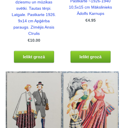
Pastkarte ~1926-1940
dziesmu un mūzikas
10,5x15 cm Mākslinieks
svētki. Tautas tērpi.
Ādolfs Karnups
Latgale. Pastkarte 1926.
€4.95
9x14 cm Apģērba
paraugs. Zīmējis Ansis
Cīrulis
€10.00
Ielikt grozā
Ielikt grozā