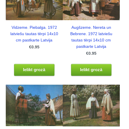
Augšzeme. Nereta un
Vidzeme. Piebalga. 1972
Bebrene. 1972 latviešu
latviešu tautas tērpi 14x10
tautas tērpi 14x10 cm
cm pastkarte Latvija
pastkarte Latvija
€0.95
€0.95
Ielikt grozā
Ielikt grozā