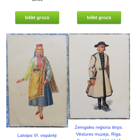
Ielikt grozā
Ielikt grozā
Zemgales reģiona tērps.
Vēstures muzejs, Rīga.
Latvijas VI. vispārēji