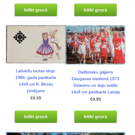
Ielikt grozā
Ielikt grozā
Latviešu tautas tērpi.
Dalībnieku gājiens
1986. gada pastkarte
Daugavas stadionā 1973
14x9 cm K. Birzes
Dziesmu un deju svētki
zīmējums
14x9 cm pastkarte Latvija
€0.55
€9.95
Ielikt grozā
Ielikt grozā