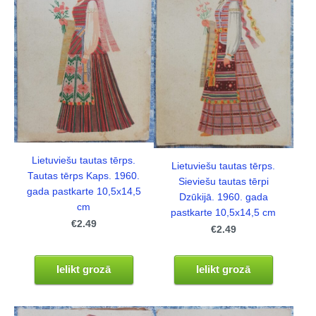
Lietuviešu tautas tērps.
Lietuviešu tautas tērps.
Tautas tērps Kaps. 1960.
Sieviešu tautas tērpi
gada pastkarte 10,5x14,5
Dzūkijā. 1960. gada
cm
pastkarte 10,5x14,5 cm
€2.49
€2.49
Ielikt grozā
Ielikt grozā