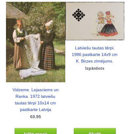
Latviešu tautas tērpi.
1986 pastkarte 14x9 cm
K. Birzes zīmējums.
Izpārdots
Vidzeme. Lejasciems un
Ranka. 1972 latviešu
tautas tērpi 10x14 cm
pastkarte Latvija
€0.95
Ielikt grozā
Skatīt