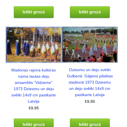
Ielikt grozā
Ielikt grozā
Dziesmu un deju svētki
Madonas rajona kultūras
Gulbenē. Gājiens pilsētas
nama tautas deju
stadionā 1973 Dziesmu
ansamblis “Vidzeme”
un deju svētki 14x9 cm
1973 Dziesmu un deju
pastkarte Latvija
svētki 14x9 cm pastkarte
Latvija
€9.95
€9.95
Ielikt grozā
Ielikt grozā