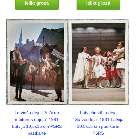
Ielikt grozā
Ielikt grozā
Latviešu deja “Puiši un
Latviešu kāzu deja
meitenes dejoja” 1981
“Gatvesdeja” 1981 Latvija
Latvija 10,5x15 cm PSRS
10,5x15 cm pastkarte
pastkarte
PSRS