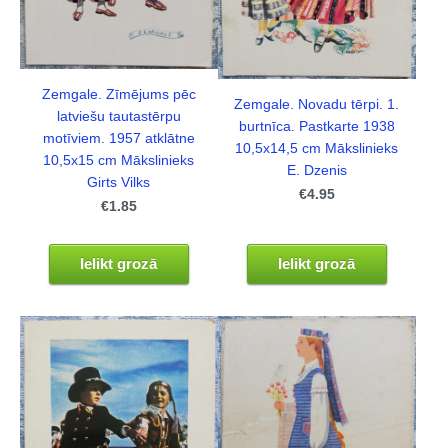
Zemgale. Zīmējums pēc
Zemgale. Novadu tērpi. 1.
latviešu tautastērpu
burtnīca. Pastkarte 1938
motīviem. 1957 atklātne
10,5x14,5 cm Mākslinieks
10,5x15 cm Mākslinieks
E. Dzenis
Girts Vilks
€4.95
€1.85
Ielikt grozā
Ielikt grozā