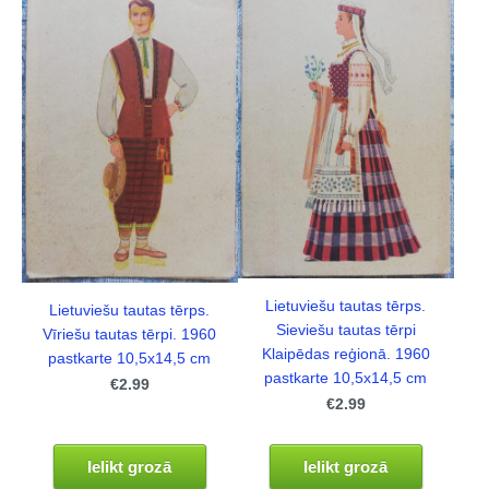
Lietuviešu tautas tērps.
Lietuviešu tautas tērps.
Sieviešu tautas tērpi
Vīriešu tautas tērpi. 1960
Klaipēdas reģionā. 1960
pastkarte 10,5x14,5 cm
pastkarte 10,5x14,5 cm
€2.99
€2.99
Ielikt grozā
Ielikt grozā