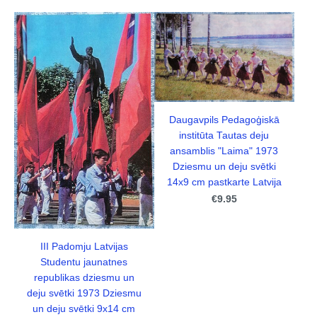
Daugavpils Pedagoģiskā
institūta Tautas deju
ansamblis "Laima" 1973
Dziesmu un deju svētki
14x9 cm pastkarte Latvija
€9.95
III Padomju Latvijas
Studentu jaunatnes
republikas dziesmu un
deju svētki 1973 Dziesmu
un deju svētki 9x14 cm