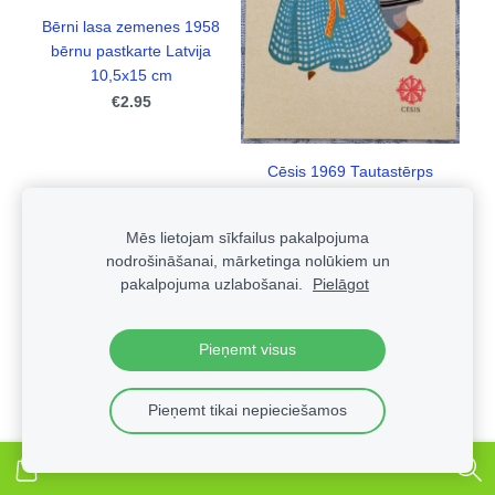
Bērni lasa zemenes 1958
bērnu pastkarte Latvija
10,5x15 cm
€2.95
Cēsis 1969 Tautastērps
10,5x14,5 cm pastkarte
Latvija
Mēs lietojam sīkfailus pakalpojuma
€1.25
nodrošināšanai, mārketinga nolūkiem un
pakalpojuma uzlabošanai.
Pielāgot
Ielikt grozā
Ielikt grozā
Pieņemt visus
Pieņemt tikai nepieciešamos