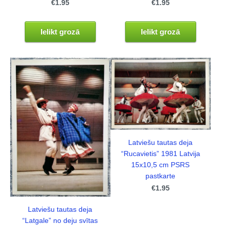
€1.95
€1.95
Ielikt grozā
Ielikt grozā
Latviešu tautas deja
“Rucavietis” 1981 Latvija
15x10,5 cm PSRS
pastkarte
€1.95
Latviešu tautas deja
“Latgale” no deju svītas