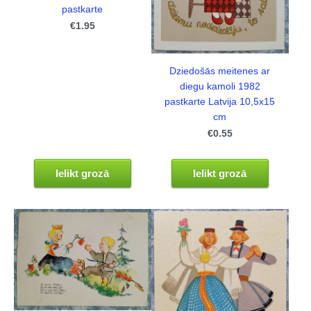
pastkarte
€1.95
Dziedošās meitenes ar
diegu kamoli 1982
pastkarte Latvija 10,5x15
cm
€0.55
Ielikt grozā
Ielikt grozā