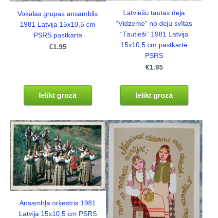
Latviešu tautas deja
Vokālās grupas ansamblis
“Vidzeme” no deju svītas
1981 Latvija 15x10,5 cm
“Tautieši” 1981 Latvija
PSRS pastkarte
15x10,5 cm pastkarte
€1.95
PSRS
€1.95
Ielikt grozā
Ielikt grozā
Ansambļa orķestris 1981
Latvija 15x10,5 cm PSRS