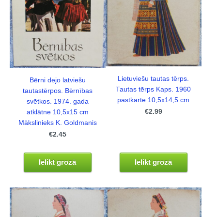
Lietuviešu tautas tērps.
Bērni dejo latviešu
Tautas tērps Kaps. 1960
tautastērpos. Bērnības
pastkarte 10,5x14,5 cm
svētkos. 1974. gada
€2.99
atklātne 10,5x15 cm
Mākslinieks K. Goldmanis
€2.45
Ielikt grozā
Ielikt grozā