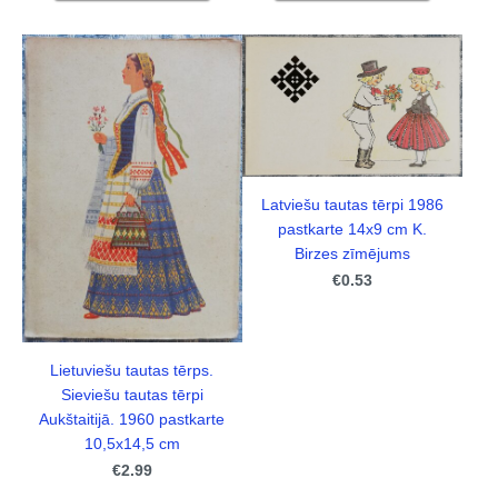
Latviešu tautas tērpi 1986
pastkarte 14x9 cm K.
Birzes zīmējums
€0.53
Lietuviešu tautas tērps.
Sieviešu tautas tērpi
Aukštaitijā. 1960 pastkarte
10,5x14,5 cm
€2.99