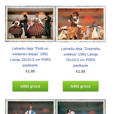
Latviešu deja “Puiši un
Latviešu deja “Zvejnieku
meitenes dejoja” 1981
svētkos” 1981 Latvija
Latvija 15x10,5 cm PSRS
15x10,5 cm PSRS
pastkarte
pastkarte
€1.95
€1.95
Ielikt grozā
Ielikt grozā