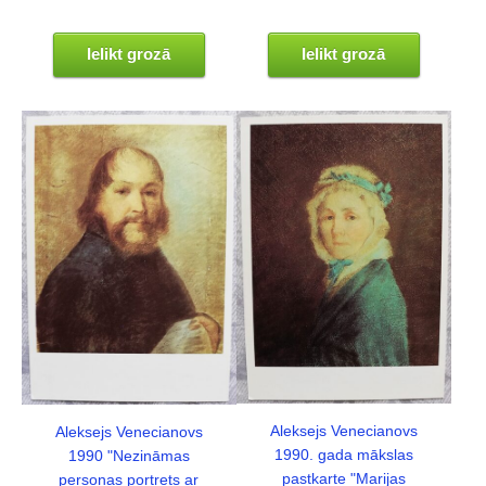
Ielikt grozā
Ielikt grozā
Aleksejs Venecianovs
Aleksejs Venecianovs
1990. gada mākslas
1990 "Nezināmas
pastkarte "Marijas
personas portrets ar