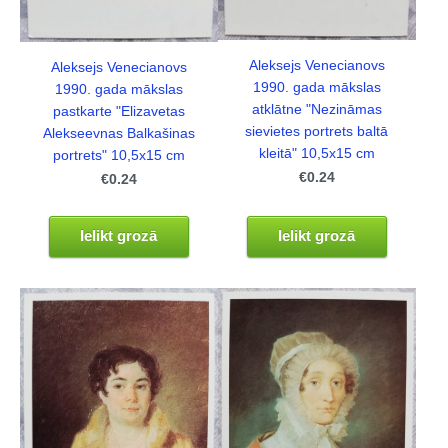
Aleksejs Venecianovs
Aleksejs Venecianovs
1990. gada mākslas
1990. gada mākslas
atklātne "Nezināmas
pastkarte "Elizavetas
sievietes portrets baltā
Alekseevnas Balkašinas
kleitā" 10,5x15 cm
portrets" 10,5x15 cm
€0.24
€0.24
Ielikt grozā
Ielikt grozā