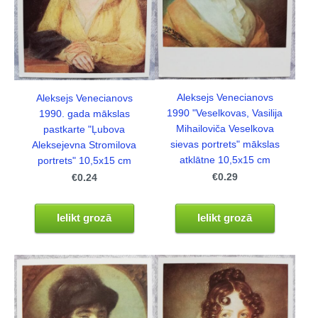
Aleksejs Venecianovs
Aleksejs Venecianovs
1990 "Veselkovas, Vasilija
1990. gada mākslas
Mihailoviča Veselkova
pastkarte "Ļubova
sievas portrets" mākslas
Aleksejevna Stromilova
atklātne 10,5x15 cm
portrets" 10,5x15 cm
€0.29
€0.24
Ielikt grozā
Ielikt grozā