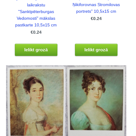
Ņikiforovnas Stromilovas
laikrakstu
portrets" 10,5x15 cm
"Sanktpēterburgas
Vedomosti" mākslas
€0.24
pastkarte 10,5x15 cm
€0.24
Ielikt grozā
Ielikt grozā