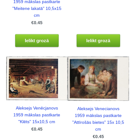
1959 mākslas pastkarte
"Meitene lakatā" 10,5x15
cm
€0.45
Ielikt grozā
Ielikt grozā
Aleksejs Venēcjanovs
Aleksejs Venecianovs
1959 mākslas pastkarte
1959 mākslas pastkarte
"Klēts" 15x10,5 cm
"Attīrošās bietes" 15x 10,5
€0.45
cm
€0.45