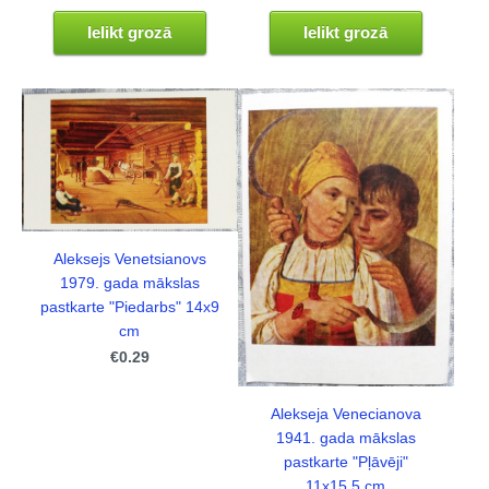
Ielikt grozā
Ielikt grozā
Aleksejs Venetsianovs
1979. gada mākslas
pastkarte "Piedarbs" 14x9
cm
€0.29
Alekseja Venecianova
1941. gada mākslas
pastkarte "Pļāvēji"
11x15,5 cm