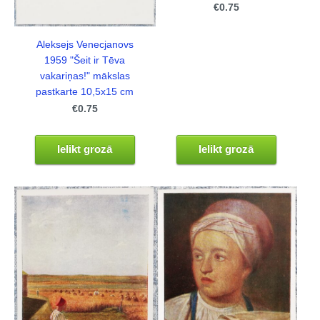
€0.75
Aleksejs Venecjanovs
1959 "Šeit ir Tēva
vakariņas!" mākslas
pastkarte 10,5x15 cm
€0.75
Ielikt grozā
Ielikt grozā