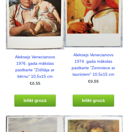
Aleksejs Venecianovs
Aleksejs Venecianovs
1974. gada mākslas
1976. gada mākslas
pastkarte "Zemniece ar
pastkarte "Zīdītāja ar
tauriņiem" 10,5x15 cm
bērnu" 10,5x15 cm
€0.55
€0.55
Ielikt grozā
Ielikt grozā