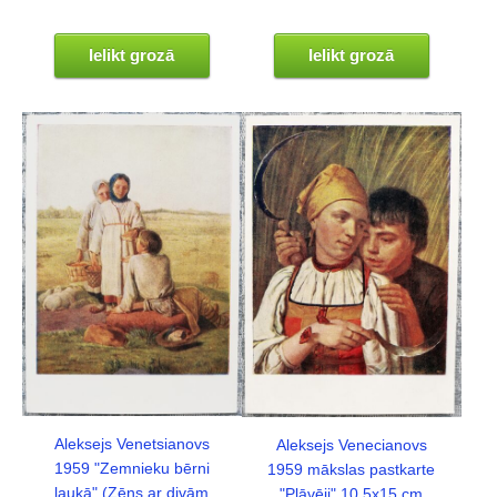
Ielikt grozā
Ielikt grozā
Aleksejs Venetsianovs
Aleksejs Venecianovs
1959 "Zemnieku bērni
1959 mākslas pastkarte
laukā" (Zēns ar divām
"Pļāvēji" 10,5x15 cm