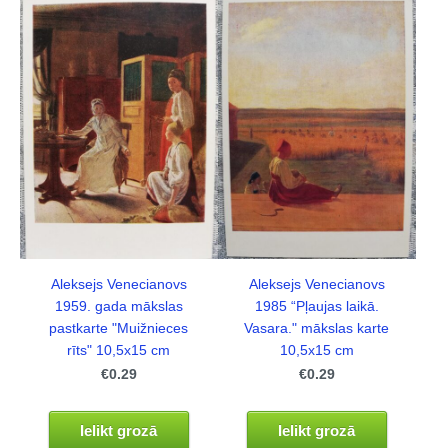
Aleksejs Venecianovs
Aleksejs Venecianovs
1959. gada mākslas
1985 “Pļaujas laikā.
pastkarte "Muižnieces
Vasara." mākslas karte
rīts" 10,5x15 cm
10,5x15 cm
€0.29
€0.29
Ielikt grozā
Ielikt grozā