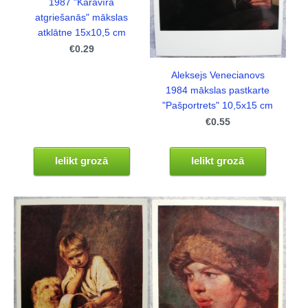
1987 "Karavīra
atgriešanās" mākslas
atklātne 15x10,5 cm
€0.29
Aleksejs Venecianovs
1984 mākslas pastkarte
"Pašportrets" 10,5x15 cm
€0.55
Ielikt grozā
Ielikt grozā