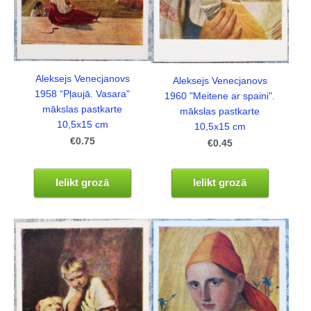
Aleksejs Venecjanovs
Aleksejs Venecjanovs
1958 “Pļaujā. Vasara"
1960 "Meitene ar spaini".
mākslas pastkarte
mākslas pastkarte
10,5x15 cm
10,5x15 cm
€0.75
€0.45
Ielikt grozā
Ielikt grozā