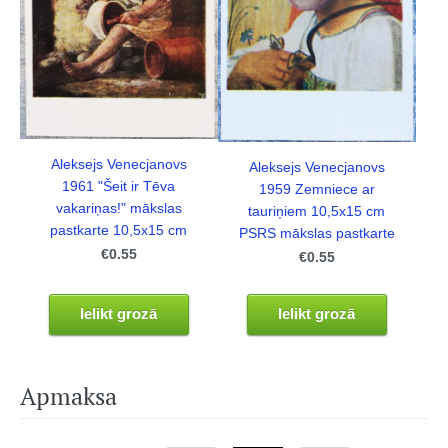
Aleksejs Venecjanovs
Aleksejs Venecjanovs
1961 "Šeit ir Tēva
1959 Zemniece ar
vakariņas!" mākslas
tauriņiem 10,5x15 cm
pastkarte 10,5x15 cm
PSRS mākslas pastkarte
€0.55
€0.55
Ielikt grozā
Ielikt grozā
Apmaksa