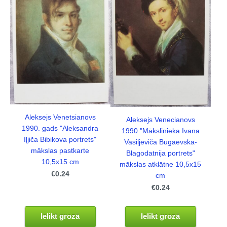
Aleksejs Venetsianovs
Aleksejs Venecianovs
1990. gads "Aleksandra
1990 "Mākslinieka Ivana
Iļjiča Bibikova portrets"
Vasiljeviča Bugaevska-
mākslas pastkarte
Blagodatnija portrets"
10,5x15 cm
mākslas atklātne 10,5x15
€0.24
cm
€0.24
Ielikt grozā
Ielikt grozā