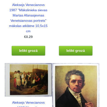
Aleksejs Venecianovs
1987 "Mākslinieka sievas
Martas Afanasjevnas
Venetsianovas portrets"
mākslas atklātne 10,5x15
cm
€0.29
Ielikt grozā
Ielikt grozā
Aleksejs Venecianovs