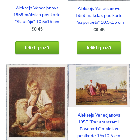
Aleksejs Venēcjanovs
Aleksejs Venecianovs
1959 mākslas pastkarte
1959 mākslas pastkarte
"Slaucēja" 10,5x15 cm
"Pašportrets" 10,5x15 cm
€0.45
€0.45
Ielikt grozā
Ielikt grozā
Aleksejs Venecjanovs
1957 “Par aramzemi.
Pavasaris" mākslas
pastkarte 15x10,5 cm