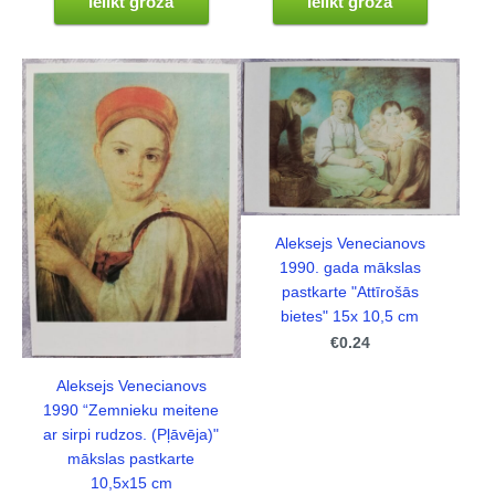
Ielikt grozā
Ielikt grozā
Aleksejs Venecianovs
1990. gada mākslas
pastkarte "Attīrošās
bietes" 15x 10,5 cm
€0.24
Aleksejs Venecianovs
1990 “Zemnieku meitene
ar sirpi rudzos. (Pļāvēja)"
mākslas pastkarte
10,5x15 cm