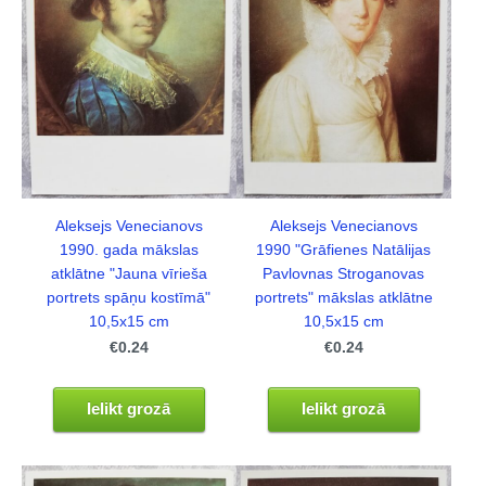
Aleksejs Venecianovs
Aleksejs Venecianovs
1990. gada mākslas
1990 "Grāfienes Natālijas
atklātne "Jauna vīrieša
Pavlovnas Stroganovas
portrets spāņu kostīmā"
portrets" mākslas atklātne
10,5x15 cm
10,5x15 cm
€0.24
€0.24
Ielikt grozā
Ielikt grozā