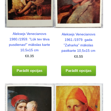
Aleksejs Venecianovs
Aleksejs Venecianovs
1980./1959. "Lūk tev tēva
1961./1979. gada
pusdienas!" mākslas karte
"Zaharka" mākslas
10,5x15 cm
pastkarte 10,5x15 cm
€0.35
€0.55
Parādīt opcijas
Parādīt opcijas