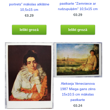
pastkarte "Zemniece ar
portrets" mākslas atklātne
rudzupuķēm" 10,5x15 cm
10,5x15 cm
€0.29
€0.29
Ielikt grozā
Ielikt grozā
Alekseja Venecianova
1987 Miega gans zēns
15x10,5 cm mākslas
pastkarte
€0.24