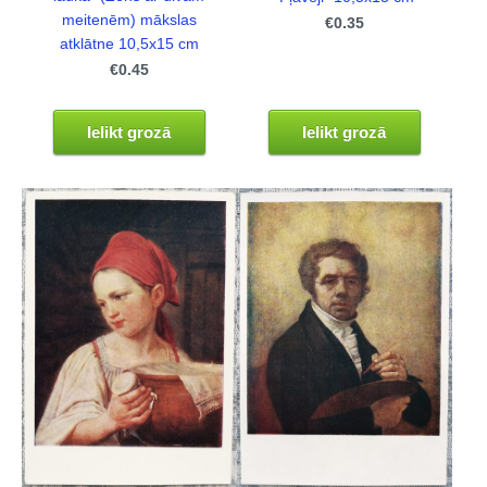
meitenēm) mākslas
€0.35
atklātne 10,5x15 cm
€0.45
Ielikt grozā
Ielikt grozā