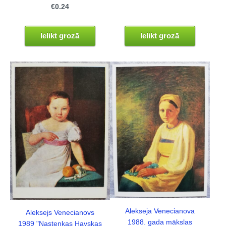
€0.24
Ielikt grozā
Ielikt grozā
Alekseja Venecianova
Aleksejs Venecianovs
1988. gada mākslas
1989 "Nastenkas Havskas