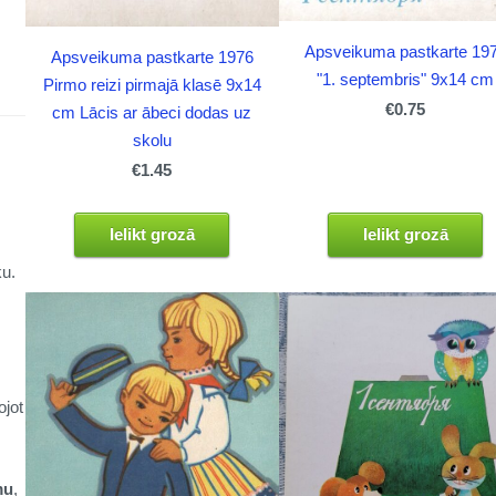
Apsveikuma pastkarte 19
Apsveikuma pastkarte 1976
"1. septembris" 9x14 cm
Pirmo reizi pirmajā klasē 9x14
€0.75
cm Lācis ar ābeci dodas uz
skolu
€1.45
Ielikt grozā
Ielikt grozā
ku.
ojot
mu
,