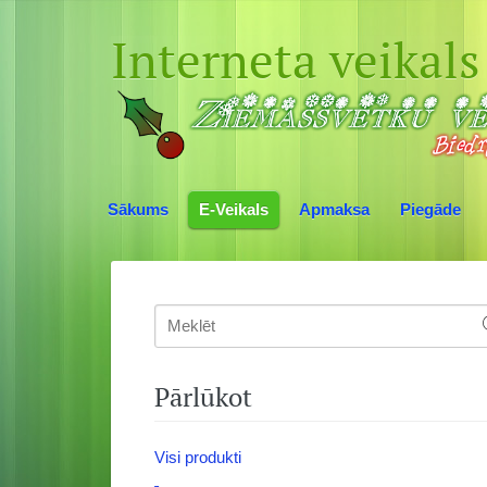
Interneta veikals
Sākums
E-Veikals
Apmaksa
Piegāde
Pārlūkot
Visi produkti