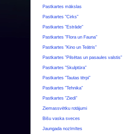
Pastkartes mākslas
Pastkartes "Cirks"
Pastkartes "Estrāde"
Pastkartes "Flora un Fauna"
Pastkartes "Kino un Teātris"
Pastkartes "Pilsētas un pasaules valstis"
Pastkartes "Skulptūra"
Pastkartes "Tautas tērpi"
Pastkartes "‎Tehnika"‎
Pastkartes "Ziedi"
Ziemassvētku rotājumi
Bišu vaska sveces
Jaungada nozīmītes