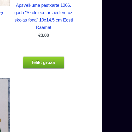
Apsveikuma pastkarte 1966.
gada "Skolniece ar ziediem uz
72
skolas fona" 10x14,5 cm Eesti
Raamat
€3.00
Ielikt grozā