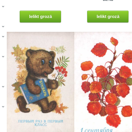
›
Ielikt grozā
Ielikt grozā
›
›
›
›
›