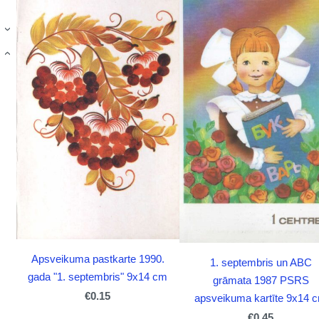
›
›
Apsveikuma pastkarte 1990.
1. septembris un ABC
gada "1. septembris" 9x14 cm
grāmata 1987 PSRS
€0.15
apsveikuma kartīte 9x14 
€0.45