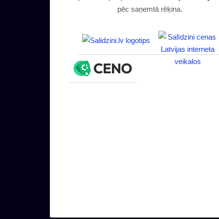
pēc saņemtā rēķina.