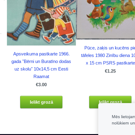
Pūce, zaķis un kucēns pi
Apsveikuma pastkarte 1966.
tāfeles 1980 Zinību diena 1
gada "Bērni un Buratīno dodas
x 15 cm PSRS pastkarte
uz skolu" 10x14,5 cm Eesti
€1.25
Raamat
€3.00
Ielikt grozā
Ielikt grozā
Mēs lietoja
nolūkiem un