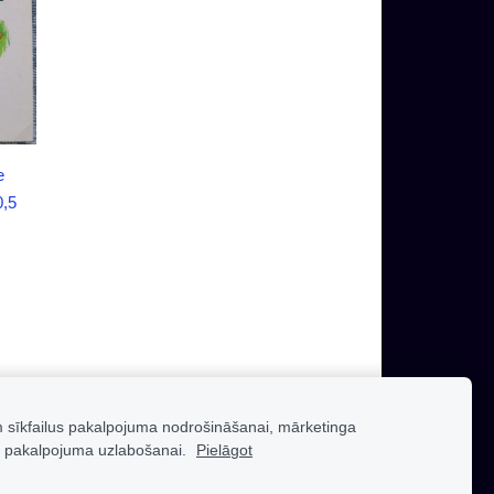
e
0,5
m sīkfailus pakalpojuma nodrošināšanai, mārketinga
 pakalpojuma uzlabošanai.
Pielāgot