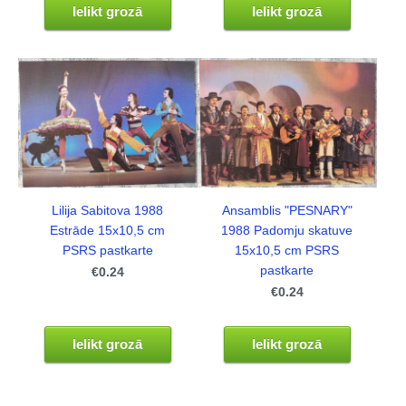
Ielikt grozā
Ielikt grozā
Lilija Sabitova 1988
Ansamblis "PESNARY"
Estrāde 15x10,5 cm
1988 Padomju skatuve
PSRS pastkarte
15x10,5 cm PSRS
pastkarte
€0.24
€0.24
Ielikt grozā
Ielikt grozā