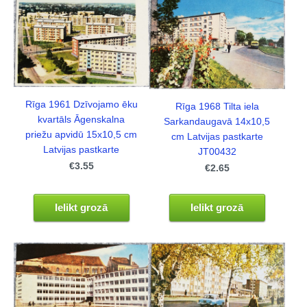
Rīga 1961 Dzīvojamo ēku
Rīga 1968 Tilta iela
kvartāls Āgenskalna
Sarkandaugavā 14x10,5
priežu apvidū 15x10,5 cm
cm Latvijas pastkarte
Latvijas pastkarte
JT00432
€3.55
€2.65
Ielikt grozā
Ielikt grozā