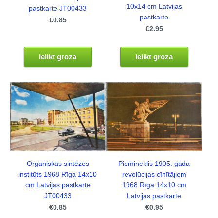
10x14 cm Latvijas
pastkarte JT00433
pastkarte
€0.85
€2.95
Ielikt grozā
Ielikt grozā
Organiskās sintēzes
Piemineklis 1905. gada
institūts 1968 Rīga 14x10
revolūcijas cīnītājiem
cm Latvijas pastkarte
1968 Rīga 14x10 cm
JT00433
Latvijas pastkarte
€0.85
€0.95