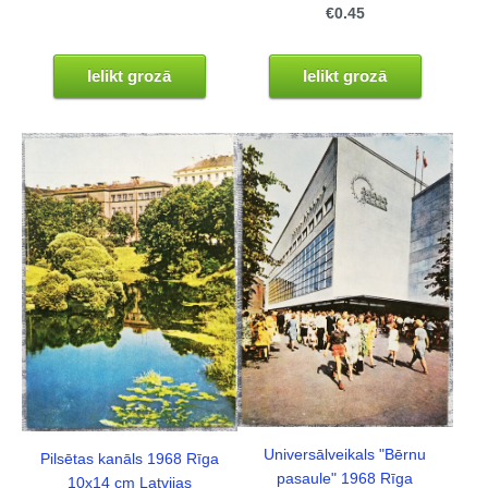
€0.45
Ielikt grozā
Ielikt grozā
Universālveikals "Bērnu
Pilsētas kanāls 1968 Rīga
pasaule" 1968 Rīga
10x14 cm Latvijas