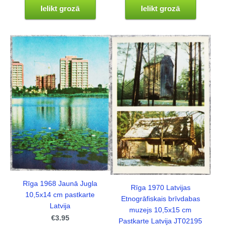
Ielikt grozā
Ielikt grozā
Rīga 1968 Jaunā Jugla
Rīga 1970 Latvijas
10,5x14 cm pastkarte
Etnogrāfiskais brīvdabas
Latvija
muzejs 10,5x15 cm
€3.95
Pastkarte Latvija JT02195