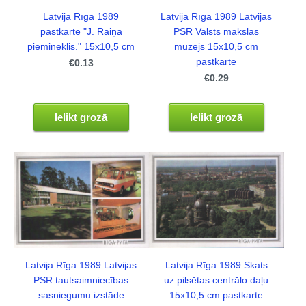
Latvija Rīga 1989 Latvijas
Latvija Rīga 1989
PSR Valsts mākslas
pastkarte "J. Raiņa
muzejs 15x10,5 cm
piemineklis." 15x10,5 cm
pastkarte
€0.13
€0.29
Ielikt grozā
Ielikt grozā
Latvija Rīga 1989 Latvijas
Latvija Rīga 1989 Skats
PSR tautsaimniecības
uz pilsētas centrālo daļu
sasniegumu izstāde
15x10,5 cm pastkarte