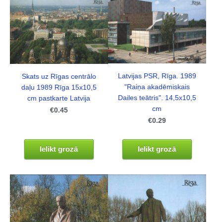
Latvijas PSR, Rīga. 1989
Skats uz Rīgas centrālo
"Raiņa akadēmiskais
daļu 1989 Rīga 15x10,5
Dailes teātris". 14,5x10,5
cm pastkarte Latvija
cm
€0.45
€0.29
Ielikt grozā
Ielikt grozā