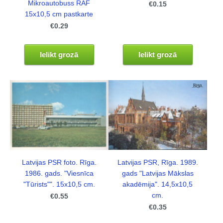
Mikroautobuss RAF
€0.15
15x10,5 cm pastkarte
€0.29
Ielikt grozā
Ielikt grozā
Latvijas PSR foto. Rīga.
Latvijas PSR, Rīga. 1989.
1986. gads. "Viesnīca
gads "Latvijas Mākslas
"Tūrists"". 15x10,5 cm.
akadēmija". 14,5x10,5
cm.
€0.55
€0.35