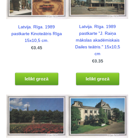
Latvija. Rīga. 1989
Latvija. Rīga. 1989
pastkarte "J. Raiņa
pastkarte Kinoteātris Rīga
mākslas akadēmiskais
15x10,5 cm.
Dailes teātris." 15x10,5
€0.45
cm
€0.35
Ielikt grozā
Ielikt grozā