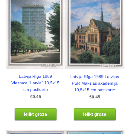
Latvija Rīga 1989
Latvija Rīga 1989 Latvijas
Viesnīca "Latvia" 10,5x15
PSR Mākslas akadēmija
cm pastkarte
10,5x15 cm pastkarte
€0.45
€0.45
Ielikt grozā
Ielikt grozā