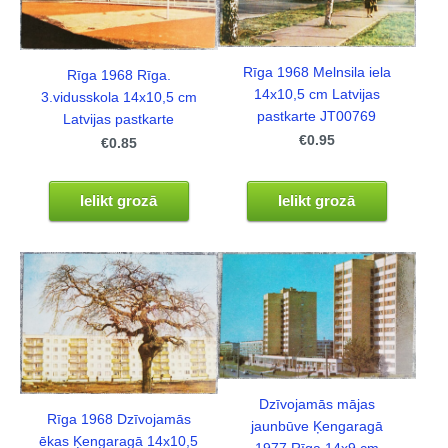
Rīga 1968 Melnsila iela
Rīga 1968 Rīga.
14x10,5 cm Latvijas
3.vidusskola 14x10,5 cm
pastkarte JT00769
Latvijas pastkarte
€0.95
€0.85
Ielikt grozā
Ielikt grozā
Dzīvojamās mājas
Rīga 1968 Dzīvojamās
jaunbūve Ķengaragā
ēkas Ķengaragā 14x10,5