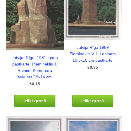
Latvija Rīga 1989
Piemineklis V. I. Leninam
Latvija. Rīga. 1981. gada
10,5x15 cm pastkarte
pastkarte "Piemineklis J.
€0.95
Rainim. Komunaru
laukums." 9x14 cm.
€0.15
Ielikt grozā
Ielikt grozā