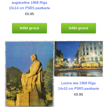
augstceltne 1968 Rīga
10x14 cm PSRS pastkarte
€0.95
Ielikt grozā
Ielikt grozā
Ļeņina iela 1968 Rīga
14x10 cm PSRS pastkarte
€0.95