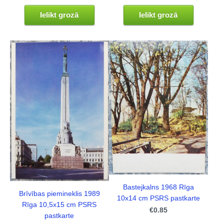
Ielikt grozā
Ielikt grozā
Bastejkalns 1968 Rīga
Brīvības piemineklis 1989
10x14 cm PSRS pastkarte
Rīga 10,5x15 cm PSRS
€0.85
pastkarte