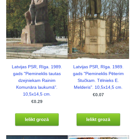
Latvijas PSR, Rīga. 1989.
Latvijas PSR, Rīga. 1989.
gads "Piemineklis Pēterim
gads "Piemineklis tautas
Stučkam. Tēlnieks E.
dzejniekam Rainim
Melderis". 10,5x14,5 cm.
Komunāra laukumā".
10,5x14,5 cm.
€0.07
€0.29
Ielikt grozā
Ielikt grozā