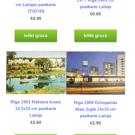
1977 Rīga 14x9 cm
cm Latvijas pastkarte
pastkarte Latvija
JT00769
€0.65
€0.95
Ielikt grozā
Ielikt grozā
Rīga 1963 Kišēzera krasts
Rīga 1968 Dzīvojamās
14,5x10 cm pastkarte
ēkas Juglā 14x10 cm
Latvija
pastkarte Latvija
€2.60
€2.95