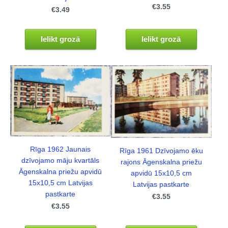
€3.55
€3.49
Ielikt grozā
Ielikt grozā
Rīga 1962 Jaunais
Rīga 1961 Dzīvojamo ēku
dzīvojamo māju kvartāls
rajons Āgenskalna priežu
Āgenskalna priežu apvidū
apvidū 15x10,5 cm
15x10,5 cm Latvijas
Latvijas pastkarte
pastkarte
€3.55
€3.55