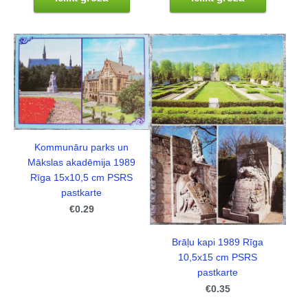
Kommunāru parks un
Mākslas akadēmija 1989
Rīga 15x10,5 cm PSRS
pastkarte
€0.29
Brāļu kapi 1989 Rīga
10,5x15 cm PSRS
pastkarte
€0.35