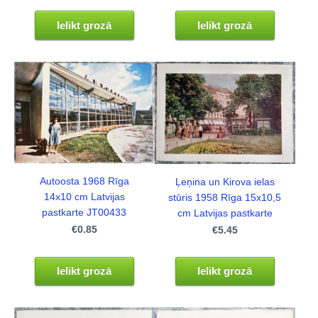
Ielikt grozā
Ielikt grozā
Autoosta 1968 Rīga
Ļeņina un Kirova ielas
14x10 cm Latvijas
stūris 1958 Rīga 15x10,5
pastkarte JT00433
cm Latvijas pastkarte
€0.85
€5.45
Ielikt grozā
Ielikt grozā