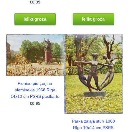
€0.35
Ielikt grozā
Ielikt grozā
Pionieri pie Ļeņina
pieminekļa 1968 Rīga
14x10 cm PSRS pastkarte
€0.95
Parka zaļajā stūrī 1968
Rīga 10x14 cm PSRS