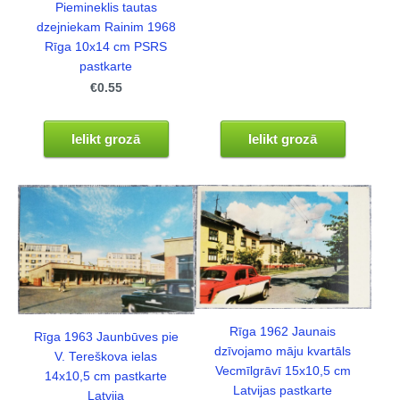
Piemineklis tautas
dzejniekam Rainim 1968
Rīga 10x14 cm PSRS
pastkarte
€0.55
Ielikt grozā
Ielikt grozā
Rīga 1962 Jaunais
Rīga 1963 Jaunbūves pie
dzīvojamo māju kvartāls
V. Tereškova ielas
Vecmīlgrāvī 15x10,5 cm
14x10,5 cm pastkarte
Latvijas pastkarte
Latvija