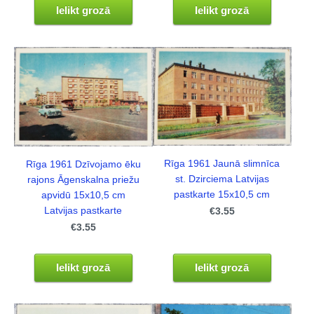
Ielikt grozā
Ielikt grozā
Rīga 1961 Jaunā slimnīca
Rīga 1961 Dzīvojamo ēku
st. Dzirciema Latvijas
rajons Āgenskalna priežu
pastkarte 15x10,5 cm
apvidū 15x10,5 cm
Latvijas pastkarte
€3.55
€3.55
Ielikt grozā
Ielikt grozā