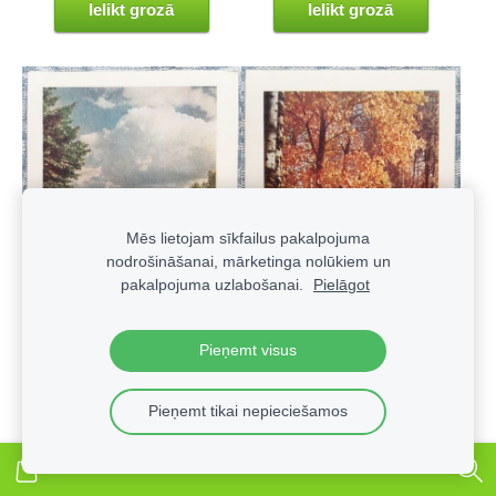
Ielikt grozā
Ielikt grozā
Mēs lietojam sīkfailus pakalpojuma
nodrošināšanai, mārketinga nolūkiem un
pakalpojuma uzlabošanai.
Pielāgot
Pieņemt visus
Dzegužkalna parks 1958
Pilsētas kanāls 1958 Rīga
Pieņemt tikai nepieciešamos
Rīga 10,5x15 cm Latvijas
10,5x15 cm Latvijas
pastkarte
pastkarte
€4.45
€5.45