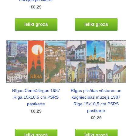
€0.29
Ielikt grozā
Ielikt grozā
Rīgas Centrāltirgus 1987
Rīgas pilsētas vēstures un
Rīga 15x10,5 cm PSRS
kuģniecības muzejs 1987
pastkarte
Rīga 15x10,5 cm PSRS
pastkarte
€0.29
€0.29
Ielikt grozā
Ielikt grozā