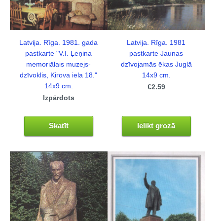
Latvija. Rīga. 1981. gada
Latvija. Rīga. 1981
pastkarte "V.I. Ļeņina
pastkarte Jaunas
memoriālais muzejs-
dzīvojamās ēkas Juglā
dzīvoklis, Kirova iela 18."
14x9 cm.
14x9 cm.
€2.59
Izpārdots
Skatīt
Ielikt grozā