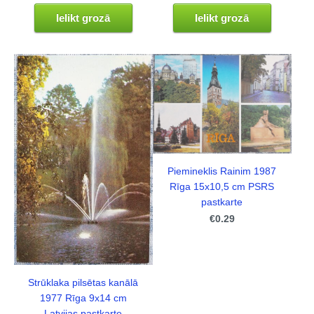
Ielikt grozā
Ielikt grozā
Piemineklis Rainim 1987
Rīga 15x10,5 cm PSRS
pastkarte
€0.29
Strūklaka pilsētas kanālā
1977 Rīga 9x14 cm
Latvijas pastkarte