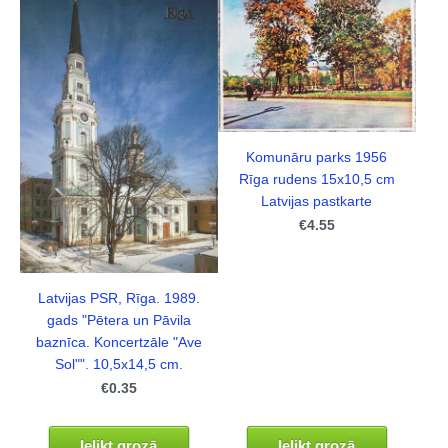
Komunāru parks 1956
Rīga rudens 15x10,5 cm
Latvijas pastkarte
€4.55
Latvijas PSR, Rīga. 1989.
gads "Pētera un Pāvila
baznīca. Koncertzāle "Ave
Sol"". 10,5x14,5 cm.
€0.35
Ielikt grozā
Ielikt grozā