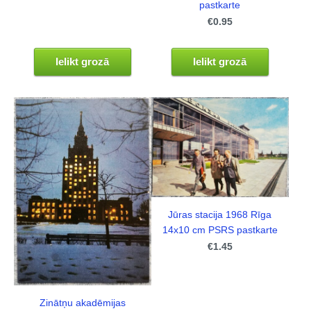
pastkarte
€0.95
Ielikt grozā
Ielikt grozā
Jūras stacija 1968 Rīga
14x10 cm PSRS pastkarte
€1.45
Zinātņu akadēmijas